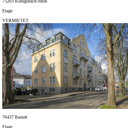
75203 Königsbach-Stein
Etage
VERMIETET
76437 Rastatt
Etage