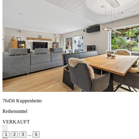
76456 Kuppenheim
Reihenmittel
VERKAUFT
...
1
2
3
5