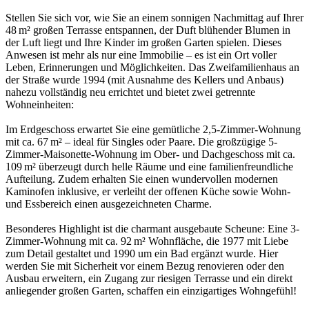
Stellen Sie sich vor, wie Sie an einem sonnigen Nachmittag auf Ihrer
48 m² großen Terrasse entspannen, der Duft blühender Blumen in
der Luft liegt und Ihre Kinder im großen Garten spielen. Dieses
Anwesen ist mehr als nur eine Immobilie – es ist ein Ort voller
Leben, Erinnerungen und Möglichkeiten. Das Zweifamilienhaus an
der Straße wurde 1994 (mit Ausnahme des Kellers und Anbaus)
nahezu vollständig neu errichtet und bietet zwei getrennte
Wohneinheiten:
Im Erdgeschoss erwartet Sie eine gemütliche 2,5-Zimmer-Wohnung
mit ca. 67 m² – ideal für Singles oder Paare. Die großzügige 5-
Zimmer-Maisonette-Wohnung im Ober- und Dachgeschoss mit ca.
109 m² überzeugt durch helle Räume und eine familienfreundliche
Aufteilung. Zudem erhalten Sie einen wundervollen modernen
Kaminofen inklusive, er verleiht der offenen Küche sowie Wohn-
und Essbereich einen ausgezeichneten Charme.
Besonderes Highlight ist die charmant ausgebaute Scheune: Eine 3-
Zimmer-Wohnung mit ca. 92 m² Wohnfläche, die 1977 mit Liebe
zum Detail gestaltet und 1990 um ein Bad ergänzt wurde. Hier
werden Sie mit Sicherheit vor einem Bezug renovieren oder den
Ausbau erweitern, ein Zugang zur riesigen Terrasse und ein direkt
anliegender großen Garten, schaffen ein einzigartiges Wohngefühl!