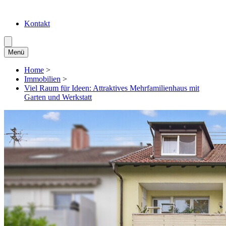
Kontakt
Menü
Home
>
Immobilien
>
Viel Raum für Ideen: Attraktives Mehrfamilienhaus mit
Garten und Werkstatt