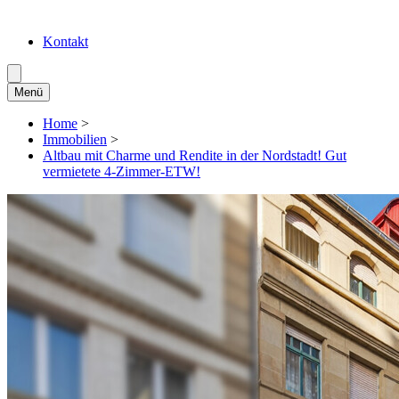
Kontakt
Menü
Home
>
Immobilien
>
Altbau mit Charme und Rendite in der Nordstadt! Gut
vermietete 4-Zimmer-ETW!