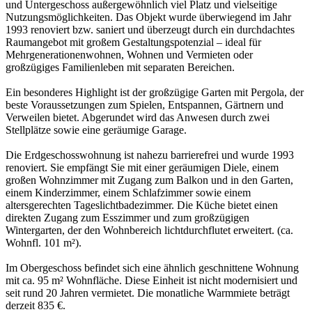
und Untergeschoss außergewöhnlich viel Platz und vielseitige
Nutzungsmöglichkeiten. Das Objekt wurde überwiegend im Jahr
1993 renoviert bzw. saniert und überzeugt durch ein durchdachtes
Raumangebot mit großem Gestaltungspotenzial – ideal für
Mehrgenerationenwohnen, Wohnen und Vermieten oder
großzügiges Familienleben mit separaten Bereichen.
Ein besonderes Highlight ist der großzügige Garten mit Pergola, der
beste Voraussetzungen zum Spielen, Entspannen, Gärtnern und
Verweilen bietet. Abgerundet wird das Anwesen durch zwei
Stellplätze sowie eine geräumige Garage.
Die Erdgeschosswohnung ist nahezu barrierefrei und wurde 1993
renoviert. Sie empfängt Sie mit einer geräumigen Diele, einem
großen Wohnzimmer mit Zugang zum Balkon und in den Garten,
einem Kinderzimmer, einem Schlafzimmer sowie einem
altersgerechten Tageslichtbadezimmer. Die Küche bietet einen
direkten Zugang zum Esszimmer und zum großzügigen
Wintergarten, der den Wohnbereich lichtdurchflutet erweitert. (ca.
Wohnfl. 101 m²).
Im Obergeschoss befindet sich eine ähnlich geschnittene Wohnung
mit ca. 95 m² Wohnfläche. Diese Einheit ist nicht modernisiert und
seit rund 20 Jahren vermietet. Die monatliche Warmmiete beträgt
derzeit 835 €.