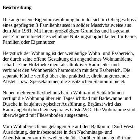
Beschreibung
Die angebotene Eigentumswohnung befindet sich im Obergeschoss
eines gepflegten 3-Familienhauses in solider Massivbauweise aus
dem Jahr 1981. Mit ihrem großzügigen Grundriss und insgesamt
vier Zimmern bietet sie vielfältige Nutzungsmöglichkeiten für Paare,
Familien oder Eigennutzer.
Herzstück der Wohnung ist der weitläufige Wohn- und Essbereich,
der durch seine offene Gestaltung ein angenehmes Wohnambiente
schafft. Eine Holztheke dient als attraktiver Raumteiler und
verbindet den Wohnbereich harmonisch mit dem Essbereich. Die
separate Küche verfügt über eine praktische, direkt angrenzende
Abstell- bzw. Speisekammer, die zusätzlichen Stauraum bietet.
Neben mehreren flexibel nutzbaren Wohn- und Schlafräumen
verfügt die Wohnung über ein Tageslichtbad mit Badewanne und
Dusche in baujahrestypischer Ausführung. Ergänzt wird das
Raumangebot durch ein separates Gäste-WC. Die Wohnräume sind
überwiegend mit Fliesenböden ausgestattet.
Vom Wohnbereich aus gelangen Sie auf den Balkon mit Süd-West-
Ausrichtung, der insbesondere in den Nachmittags- und
Abendstunden zum Verweilen einlädt. Darüber hinaus gehört zur